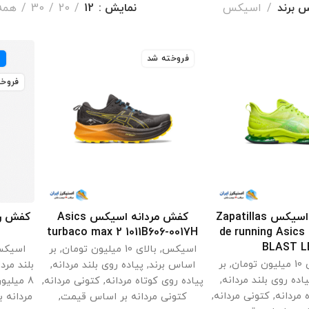
س برند
اسیکس
نمایش
12
20
30
همه
فروخته شد
فروخت
کفش مردانه اسیکس Zapatillas
کفش مردانه اسیکس Asics
اب گزینه ها
انتخاب گزینه ها
turbaco max 2 1011B606-0017H
de running Asics
BLAST L
اسیکس
,
بالای 10 میلیون تومان
,
بر
اسیک
تومان
,
بر
اساس برند
,
پیاده روی بلند مردانه
,
بلند مردا
اده روی بلند مردانه
,
پیاده روی کوتاه مردانه
,
کتونی مردانه
,
8 میلیون تومان
 مردانه
,
کتونی مردانه
,
کتونی مردانه بر اساس قیمت
,
مردانه 