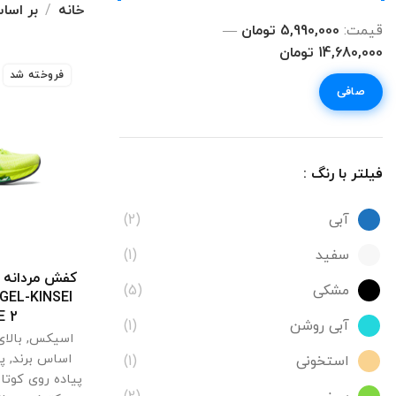
خانه
بر اسا
قيمت:
5,990,000 تومان
—
14,680,000 تومان
فروخته شد
صافی
فیلتر با رنگ :
آبی
(2)
سفید
(1)
انتخ
مشکی
(5)
 GEL-KINSEI
E 2
آبی روشن
(1)
اسیکس
,
بالای 10 میلیون 
اساس برند
,
پی
استخونی
(1)
پیاده روی کوتاه