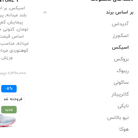
NTURE 9
اسیکس
,
بر ا
مشکی-زرد
(1)
بر اساس برند
بلند مردانه
,
پی
مشکی-نارنجی
(1)
پیمایش کم م
آدیداس
تومان
,
کتونی م
نارنجی
(1)
اسکچرز
اساس قیمت
مردانه
,
مناسب ف
اسیکس
کوهنوردی مردان
ورزش س
بروکس
ا
ریبوک
6,490,000
توم
ساکونی
-5%
کاترپیلار
فروخته شد
نایکی
جدید
نیو بالانس
هوکا