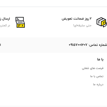
2 روز ضمانت تعویض
ارسال ر
حتی سلیقه‌ای!
در کمتری
ﺷﻤﺎره ﺗﻤﺎس: 09157001207
ایمی
با ما
فرصت های شغلی
تماس با ما
درباره ما