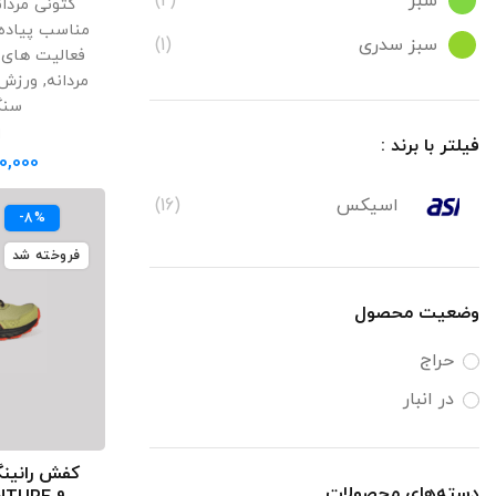
سبز
(2)
کتونی مردا
مناسب پیاده 
سبز سدری
(1)
فعالیت های 
مردانه
,
ورزش 
سورمه ای
(3)
سنگ
سیاه و سفید
(1)
ا
فیلتر با برند :
0,000
صورتی
(2)
اسیکس
(16)
طوسی
(3)
-8%
فروخته شد
قرمز
(1)
قرمز (گوجه ای)
(1)
وضعیت محصول
مشکی - آبی
(1)
حراج
مشکی - بنفش
(1)
در انبار
مشکی - پرتقالی
(1)
کفش رانین
انتخ
مشکی - قرمز
(1)
دسته‌های محصولات