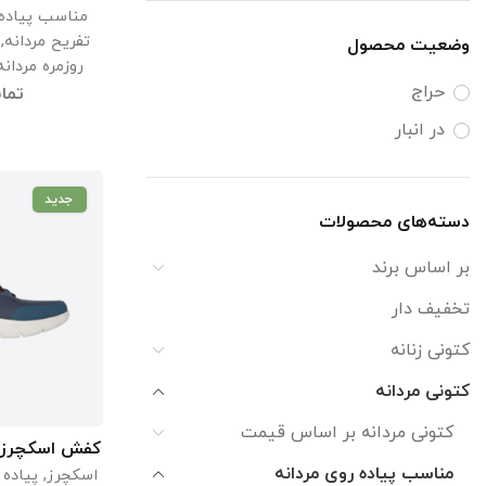
مناسب پیاده 
ریباک
(1)
مشکی - بنفش
(1)
تفریح مردانه
,
وضعیت محصول
روزمره مردانه
مشکی - پرتقالی
(1)
حراج
تما
مشکی - قرمز
(2)
در انبار
مشکی-زرد
(1)
جدید
مشکی-نارنجی
(1)
دسته‌های محصولات
نارنجی
(1)
بر اساس برند
نسکافه ای
(2)
تخفیف دار
هفت رنگ
(1)
کتونی زنانه
کتونی مردانه
کتونی مردانه بر اساس قیمت
کفش اسکچرز مردانه 
اطل
مناسب پیاده روی مردانه
اسکچرز
,
پیاده 