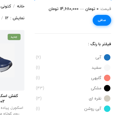
خانه
کتونی 
قيمت:
0 تومان
—
14,680,000 تومان
نمایش
12
صافی
جدید
فیلتر با رنگ :
آبی
(6)
سفید
(1)
گلبهی
(1)
مشکی
(43)
کفش اسکچر
اطل
نقره ای
(3)
 NVY
اسکچرز
,
پیاده 
آبی روشن
(1)
روی کوتاه مر