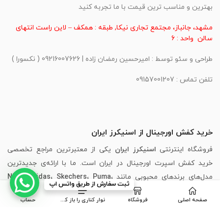
بهترین و مناسب ترین قیمت با ما تجربه کنید
مشهد، جانباز، مجتمع تجاری نیکا, طبقه : همکف – لاین راست انتهای
سالن واحد : 6
طراحی و سئو توسط : امیرحسین رمضان زاده | 09216007626 ( نکسورا )
تلفن تماس : 09157001207
خرید کفش اورجینال از اسنیکرز ایران
فروشگاه اینترنتی
اسنیکرز ایران
یکی از معتبرترین مراجع تخصصی
خرید کفش اسپرت اورجینال در ایران است. ما با ارائه‌ی جدیدترین
مدل‌های برندهای محبوبی مانند
،
Puma
،
Skechers
،
Adidas
،
Nike
ثبت سفارش از طریق واتس اپ
New Balance
و
Asics
، تجربه‌ای مطمئن، سریع و لذت‌بخش از خرید
صفحه اصلی
فروشگاه
نوار کناری را باز کنید
حساب
اینترنتی کفش را برای شما فراهم کرده‌ایم.