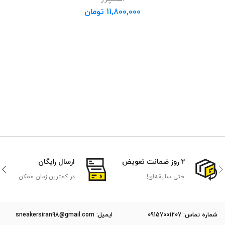
11,800,000
تومان
2 روز ضمانت تعویض
ارسال رایگان
حتی سلیقه‌ای!
در کمترین زمان ممکن
ﺷﻤﺎره ﺗﻤﺎس: 09157001207
ایمیل: sneakersiran98@gmail.com