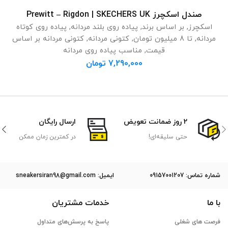
صندل اسکچرز Prewitt – Rigdon | SKECHERS UK
انتخاب گزینه ها
اسکچرز
,
بر اساس برند
,
پیاده روی بلند مردانه
,
پیاده روی کوتاه
مردانه
,
تا 8 میلیون تومان
,
کتونی مردانه
,
کتونی مردانه بر اساس
قیمت
,
مناسب پیاده روی مردانه
7,290,000
تومان
2 روز ضمانت تعویض
ارسال رایگان
حتی سلیقه‌ای!
در کمترین زمان ممکن
ﺷﻤﺎره ﺗﻤﺎس: 09157001207
ایمیل: sneakersiran98@gmail.com
با ما
خدمات مشتریان
فرصت های شغلی
پاسخ به پرسش‌های متداول