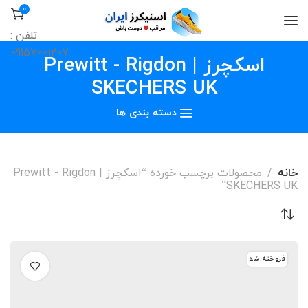
0
تلفن :
09157001207
اسکچرز Prewitt - Rigdon |
SKECHERS UK
دسته بندی ها
خانه
محصولات برچسب خورده “اسکچرز Prewitt - Rigdon |
SKECHERS UK”
فروخته شد