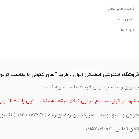
فرصت های شغلی
تماس با ما
درباره ما
فروشگاه اینترنتی
اسنیکرز
ایران
، خرید آسان کتونی با مناسب تری
بهترین و مناسب ترین قیمت با ما تجربه کنید
مشهد، جانباز، مجتمع تجاری نیکا, طبقه : همکف – لاین راست انتهای 
طراحی و سئو توسط : امیرحسین رمضان زاده | 09216007626 ( نکسورا )
تلفن تماس : 09157001207