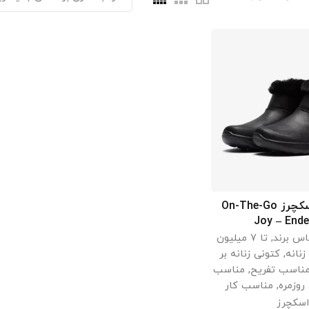
بوت زنانه اسکچرز On-The-Go
اب گزینه ها
Joy – End
اس برند
,
تا 7 میلیون
زنانه
,
کتونی زنانه بر
ناسب تفریح
,
مناسب
روزمره
,
مناسب کار
اسکچرز