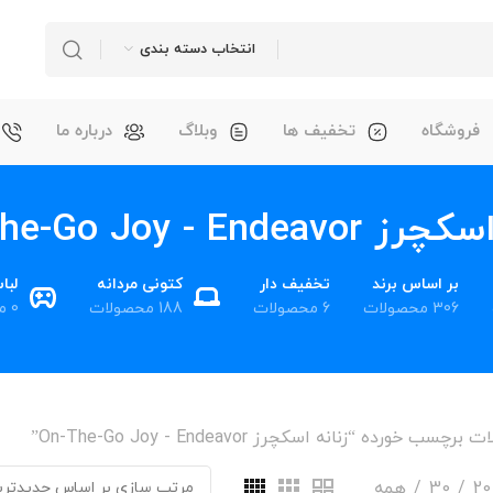
انتخاب دسته بندی
فروشگاه
تخفیف ها
وبلاگ
درباره ما
On-The-Go Joy - Endeav
بر اساس برند
تخفیف دار
کتونی مردانه
لبا
306 محصولات
6 محصولات
188 محصولات
0 محصول
چسب خورده “زنانه اسکچرز On-The-Go Joy - Endeavor”
20
30
همه