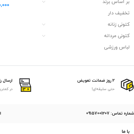
بر اساس برند
0,000
تخفیف دار
کتونی زنانه
کتونی مردانه
لباس ورزشی
2 روز ضمانت تعویض
ارسال ر
حتی سلیقه‌ای!
در کمتری
ﺷﻤﺎره ﺗﻤﺎس: 09157001207
ایمی
با ما