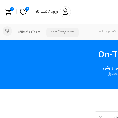
0
0
ورود / ثبت نام
تماس با ما
سوالی دارید ؟ تماس
09157001207
بگیرید
س ورزشی