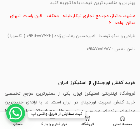
بهترین و مناسب ترین قیمت با ما تجربه کنید
مشهد، جانباز، مجتمع تجاری نیکا, طبقه : همکف – لاین راست انتهای
سالن واحد : 6
طراحی و سئو توسط : امیرحسین رمضان زاده | 09216007626 ( نکسورا )
تلفن تماس : 09157001207
خرید کفش اورجینال از اسنیکرز ایران
فروشگاه اینترنتی
اسنیکرز ایران
یکی از معتبرترین مراجع تخصصی
خرید کفش اسپرت اورجینال در ایران است. ما با ارائه‌ی جدیدترین
مدل‌های برندهای محبوبی مانند
،
Puma
،
Skechers
،
Adidas
،
Nike
ثبت سفارش از طریق واتس اپ
New Balance
و
Asics
، تجربه‌ای مطمئن، سریع و لذت‌بخش از خرید
صفحه اصلی
فروشگاه
نوار کناری را باز کنید
حساب
اینترنتی کفش را برای شما فراهم کرده‌ایم.