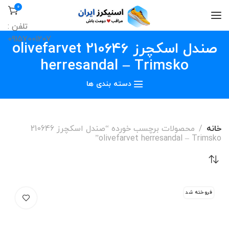
0
تلفن :
09157001207
صندل اسکچرز 210646 olivefarvet
herresandal – Trimsko
دسته بندی ها
خانه
محصولات برچسب خورده “صندل اسکچرز 210646
olivefarvet herresandal – Trimsko”
فروخته شد