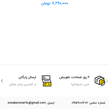
7,290,000
تومان
2 روز ضمانت تعویض
ارسال رایگان
حتی سلیقه‌ای!
در کمترین زمان ممکن
ﺷﻤﺎره ﺗﻤﺎس: 09157001207
ایمیل: sneakersiran98@gmail.com