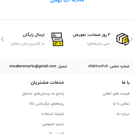
5,490,000
تومان
2 روز ضمانت تعویض
ارسال رایگان
حتی سلیقه‌ای!
در کمترین زمان ممکن
ﺷﻤﺎره ﺗﻤﺎس: 09157001207
ایمیل: sneakersiran98@gmail.com
با ما
خدمات مشتریان
فرصت های شغلی
پاسخ به پرسش‌های متداول
تماس با ما
رویه‌های بازگرداندن کالا
درباره ما
شرایط استفاده
حریم خصوصی