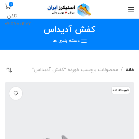
0
تلفن :
09157001207
کفش آدیداس
دسته بندی ها
خانه
محصولات برچسب خورده “کفش آدیداس”
فروخته شد