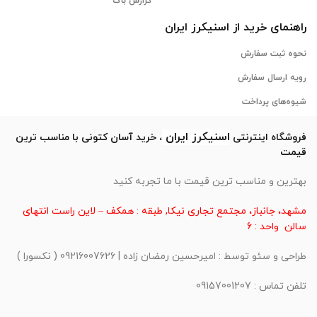
گزارش باگ
راهنمای خرید از
اسنیکرز
ایران
نحوه ثبت سفارش
رویه ارسال سفارش
شیوه‌های پرداخت
اسنیکرز
ایران
فروشگاه اینترنتی
، خرید آسان کتونی با مناسب ترین
قیمت
بهترین و مناسب ترین قیمت با ما تجربه کنید
مشهد، جانباز، مجتمع تجاری نیکا, طبقه : همکف – لاین راست انتهای
سالن واحد : 6
طراحی و سئو توسط : امیرحسین رمضان زاده | 09216007626 ( نکسورا )
تلفن تماس : 09157001207