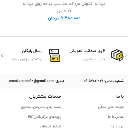
مردانه
,
کتونی مردانه
,
مناسب پیاده روی مردانه
آدیداس
5,480,000
تومان
2 روز ضمانت تعویض
ارسال رایگان
حتی سلیقه‌ای!
در کمترین زمان ممکن
ﺷﻤﺎره ﺗﻤﺎس: 09157001207
ایمیل: sneakersiran98@gmail.com
با ما
خدمات مشتریان
فرصت های شغلی
پاسخ به پرسش‌های متداول
تماس با ما
رویه‌های بازگرداندن کالا
درباره ما
شرایط استفاده