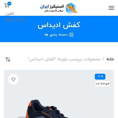
0
تلفن :
09157001207
کفش ادیداس
دسته بندی ها
خانه
محصولات برچسب خورده “کفش ادیداس”
-20%
فروخته شد