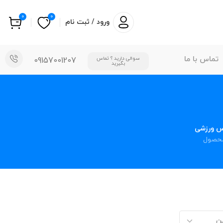
0
0
ورود / ثبت نام
تماس با ما
سوالی دارید ؟ تماس
09157001207
بگیرید
س ورزشی