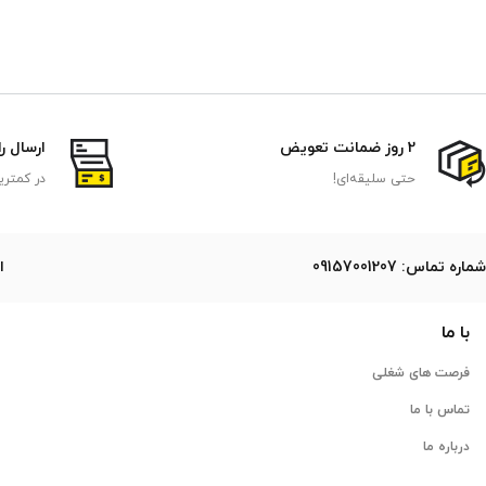
2 روز ضمانت تعویض
ارسال ر
حتی سلیقه‌ای!
در کمتری
ﺷﻤﺎره ﺗﻤﺎس: 09157001207
ایمی
با ما
فرصت های شغلی
تماس با ما
درباره ما