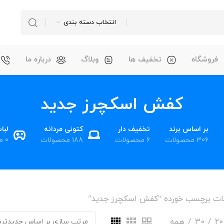
انتخاب دسته بندی
فروشگاه
تخفیف ها
وبلاگ
درباره ما
کفش اسکچرز جدید
بر اساس برند
تخفیف دار
کتونی مردانه
لبا
306 محصولات
6 محصولات
188 محصولات
0 محصول
ات برچسب خورده “کفش اسکچرز جدید”
20
30
همه