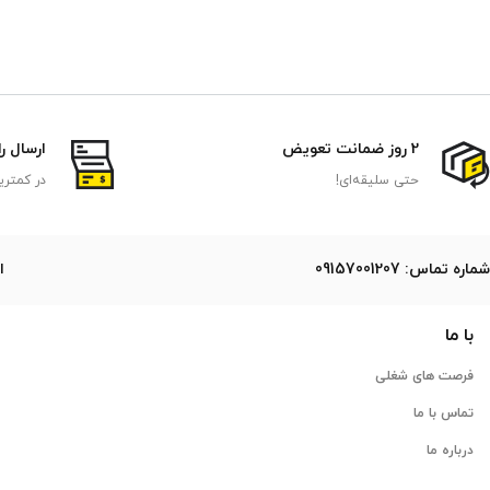
2 روز ضمانت تعویض
ارسال ر
حتی سلیقه‌ای!
در کمتری
ﺷﻤﺎره ﺗﻤﺎس: 09157001207
ایمی
با ما
فرصت های شغلی
تماس با ما
درباره ما