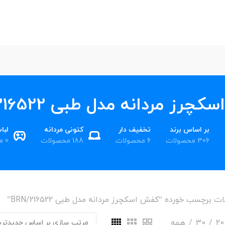
رز مردانه مدل طبی 216522/BRN
بر اساس برند
تخفیف دار
کتونی مردانه
لبا
306 محصولات
6 محصولات
188 محصولات
0 محصول
 برچسب خورده “کفش اسکچرز مردانه مدل طبی 216522/BRN”
20
30
همه