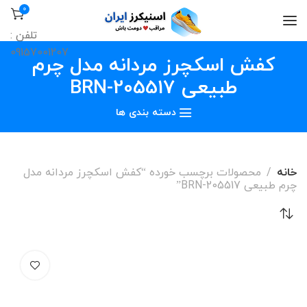
0
تلفن :
09157001207
کفش اسکچرز مردانه مدل چرم
طبیعی 205517-BRN
دسته بندی ها
خانه
محصولات برچسب خورده “کفش اسکچرز مردانه مدل
چرم طبیعی 205517-BRN”