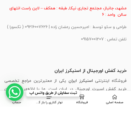
مشهد، جانباز، مجتمع تجاری نیکا, طبقه : همکف – لاین راست انتهای
سالن واحد : 6
طراحی و سئو توسط : امیرحسین رمضان زاده | 09216007626 ( نکسورا )
تلفن تماس : 09157001207
خرید کفش اورجینال از اسنیکرز ایران
فروشگاه اینترنتی
اسنیکرز ایران
یکی از معتبرترین مراجع تخصصی
خرید کفش اسپرت اورجینال در ایران است. ما با ارائه‌ی جدیدترین
ثبت سفارش از طریق واتس اپ
مدل‌های برندهای محبوبی مانند
،
Puma
،
Skechers
،
Adidas
،
Nike
صفحه اصلی
فروشگاه
نوار کناری را باز کنید
حساب
New Balance
و
Asics
، تجربه‌ای مطمئن، سریع و لذت‌بخش از خرید
اینترنتی کفش را برای شما فراهم کرده‌ایم.