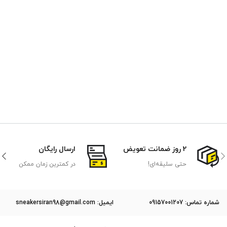
2 روز ضمانت تعویض
ارسال رایگان
حتی سلیقه‌ای!
در کمترین زمان ممکن
ﺷﻤﺎره ﺗﻤﺎس: 09157001207
ایمیل: sneakersiran98@gmail.com