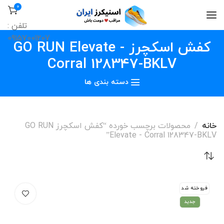
0
تلفن :
09157001207
کفش اسکچرز GO RUN Elevate -
Corral 128347-BKLV‏
دسته بندی ها
خانه
محصولات برچسب خورده “کفش اسکچرز GO RUN
Elevate - Corral 128347-BKLV‏”
فروخته شد
جدید