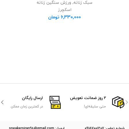
سبک زنانه
,
ورزش سنگین زنانه
اسکچرز
6,330,000
تومان
2 روز ضمانت تعویض
ارسال رایگان
حتی سلیقه‌ای!
در کمترین زمان ممکن
ﺷﻤﺎره ﺗﻤﺎس: 09157001207
ایمیل: sneakersiran98@gmail.com