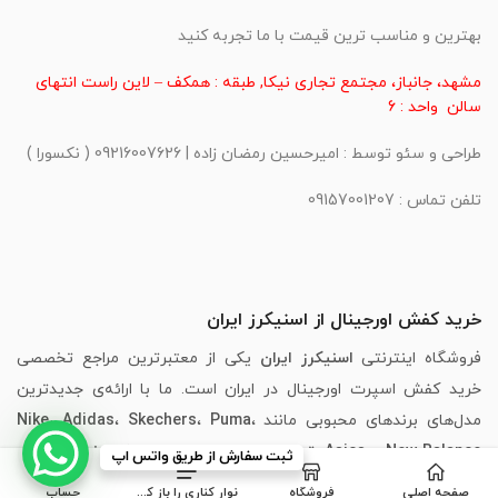
بهترین و مناسب ترین قیمت با ما تجربه کنید
مشهد، جانباز، مجتمع تجاری نیکا, طبقه : همکف – لاین راست انتهای
سالن واحد : 6
طراحی و سئو توسط : امیرحسین رمضان زاده | 09216007626 ( نکسورا )
تلفن تماس : 09157001207
خرید کفش اورجینال از اسنیکرز ایران
فروشگاه اینترنتی
اسنیکرز ایران
یکی از معتبرترین مراجع تخصصی
خرید کفش اسپرت اورجینال در ایران است. ما با ارائه‌ی جدیدترین
مدل‌های برندهای محبوبی مانند
،
Puma
،
Skechers
،
Adidas
،
Nike
New Balance
و
Asics
، تجربه‌ای مطمئن، سریع و لذت‌بخش از خرید
ثبت سفارش از طریق واتس اپ
اینترنتی کفش را برای شما فراهم کرده‌ایم.
صفحه اصلی
فروشگاه
نوار کناری را باز کنید
حساب