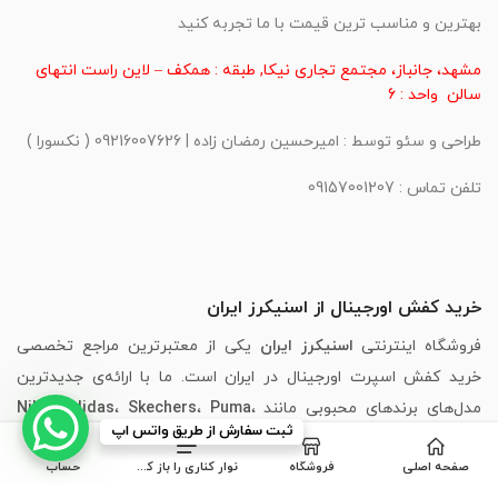
بهترین و مناسب ترین قیمت با ما تجربه کنید
مشهد، جانباز، مجتمع تجاری نیکا, طبقه : همکف – لاین راست انتهای
سالن واحد : 6
طراحی و سئو توسط : امیرحسین رمضان زاده | 09216007626 ( نکسورا )
تلفن تماس : 09157001207
خرید کفش اورجینال از اسنیکرز ایران
فروشگاه اینترنتی
اسنیکرز ایران
یکی از معتبرترین مراجع تخصصی
خرید کفش اسپرت اورجینال در ایران است. ما با ارائه‌ی جدیدترین
مدل‌های برندهای محبوبی مانند
،
Puma
،
Skechers
،
Adidas
،
Nike
ثبت سفارش از طریق واتس اپ
New Balance
و
Asics
، تجربه‌ای مطمئن، سریع و لذت‌بخش از خرید
صفحه اصلی
فروشگاه
نوار کناری را باز کنید
حساب
اینترنتی کفش را برای شما فراهم کرده‌ایم.