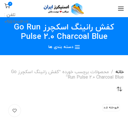
0
تلفن :
09157001207
کفش رانینگ اسکچرز Go Run
Pulse 2.0 Charcoal Blue
دسته بندی ها
خانه
محصولات برچسب خورده “کفش رانینگ اسکچرز Go
Run Pulse 2.0 Charcoal Blue”
فروخته شد