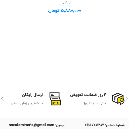
اسکچرز
5,880,000
تومان
2 روز ضمانت تعویض
ارسال رایگان
حتی سلیقه‌ای!
در کمترین زمان ممکن
ﺷﻤﺎره ﺗﻤﺎس: 09157001207
ایمیل: sneakersiran98@gmail.com