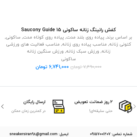
کفش رانینگ زنانه ساکونی Saucony Guide 15
انتخاب گزینه ها
بر اساس برند
,
پیاده روی بلند مدت
,
پیاده روی کوتاه مدت
,
ساکونی
,
کتونی زنانه
,
مناسب پیاده روی زنانه
,
مناسب فعالیت های ورزشی
زنانه
,
ورزش سبک زنانه
,
ورزش سنگین زنانه
ساکونی
6,741,000
تومان
7,490,000
تومان
2 روز ضمانت تعویض
ارسال رایگان
حتی سلیقه‌ای!
در کمترین زمان ممکن
ﺷﻤﺎره ﺗﻤﺎس: 09157001207
ایمیل: sneakersiran98@gmail.com