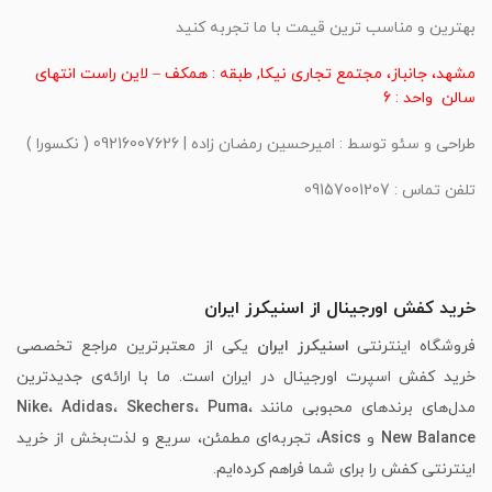
بهترین و مناسب ترین قیمت با ما تجربه کنید
مشهد، جانباز، مجتمع تجاری نیکا, طبقه : همکف – لاین راست انتهای
سالن واحد : 6
طراحی و سئو توسط : امیرحسین رمضان زاده | 09216007626 ( نکسورا )
تلفن تماس : 09157001207
خرید کفش اورجینال از اسنیکرز ایران
فروشگاه اینترنتی
اسنیکرز ایران
یکی از معتبرترین مراجع تخصصی
خرید کفش اسپرت اورجینال در ایران است. ما با ارائه‌ی جدیدترین
مدل‌های برندهای محبوبی مانند
،
Puma
،
Skechers
،
Adidas
،
Nike
New Balance
و
Asics
، تجربه‌ای مطمئن، سریع و لذت‌بخش از خرید
اینترنتی کفش را برای شما فراهم کرده‌ایم.