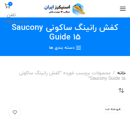
0
تلفن :
09157001207
کفش رانینگ ساکونی Saucony
Guide 15
دسته بندی ها
خانه
محصولات برچسب خورده “کفش رانینگ ساکونی
Saucony Guide 15”
فروخته شد