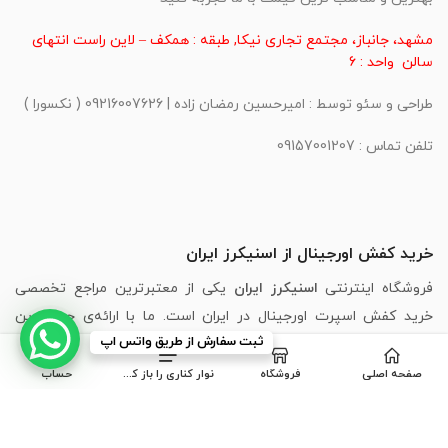
مشهد، جانباز، مجتمع تجاری نیکا, طبقه : همکف – لاین راست انتهای
سالن واحد : 6
طراحی و سئو توسط : امیرحسین رمضان زاده | 09216007626 ( نکسورا )
تلفن تماس : 09157001207
خرید کفش اورجینال از اسنیکرز ایران
فروشگاه اینترنتی
اسنیکرز ایران
یکی از معتبرترین مراجع تخصصی
خرید کفش اسپرت اورجینال در ایران است. ما با ارائه‌ی جدیدترین
ثبت سفارش از طریق واتس اپ
مدل‌های برندهای محبوبی مانند
،
Puma
،
Skechers
،
Adidas
،
Nike
New Balance
و
Asics
، تجربه‌ای مطمئن، سریع و لذت‌بخش از خرید
صفحه اصلی
فروشگاه
نوار کناری را باز کنید
حساب
اینترنتی کفش را برای شما فراهم کرده‌ایم.