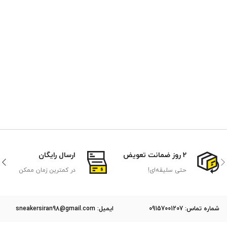
2 روز ضمانت تعویض
ارسال رایگان
حتی سلیقه‌ای!
در کمترین زمان ممکن
ﺷﻤﺎره ﺗﻤﺎس: 09157001207
ایمیل: sneakersiran98@gmail.com