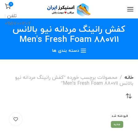
0
تلفن :
09157001207
کفش رانینگ مردانه نیو بالانس
Men's Fresh Foam 880v11
دسته بندی ها
خانه
محصولات برچسب خورده “کفش رانینگ مردانه نیو
بالانس Men's Fresh Foam 880v11”
فروخته شد
جدید