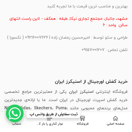
بهترین و مناسب ترین قیمت با ما تجربه کنید
مشهد، جانباز، مجتمع تجاری نیکا, طبقه : همکف – لاین راست انتهای
سالن واحد : 6
طراحی و سئو توسط : امیرحسین رمضان زاده | 09216007626 ( نکسورا )
تلفن تماس : 09157001207
خرید کفش اورجینال از اسنیکرز ایران
فروشگاه اینترنتی
اسنیکرز ایران
یکی از معتبرترین مراجع تخصصی
خرید کفش اسپرت اورجینال در ایران است. ما با ارائه‌ی جدیدترین
مدل‌های برندهای محبوبی مانند
،
Puma
،
Skechers
،
Adidas
،
Nike
ثبت سفارش از طریق واتس اپ
New Balance
و
Asics
، تجربه‌ای مطمئن، سریع و لذت‌بخش از خرید
صفحه اصلی
فروشگاه
نوار کناری را باز کنید
حساب
اینترنتی کفش را برای شما فراهم کرده‌ایم.