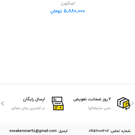
اسکچرز
5,880,000
تومان
2 روز ضمانت تعویض
ارسال رایگان
حتی سلیقه‌ای!
در کمترین زمان ممکن
ﺷﻤﺎره ﺗﻤﺎس: 09157001207
ایمیل: sneakersiran98@gmail.com