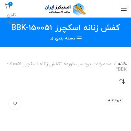
0
تلفن :
09157001207
کفش زنانه اسکچرز 150051-BBK
دسته بندی ها
خانه
محصولات برچسب خورده “کفش زنانه اسکچرز 150051-
BBK”
فروخته شد