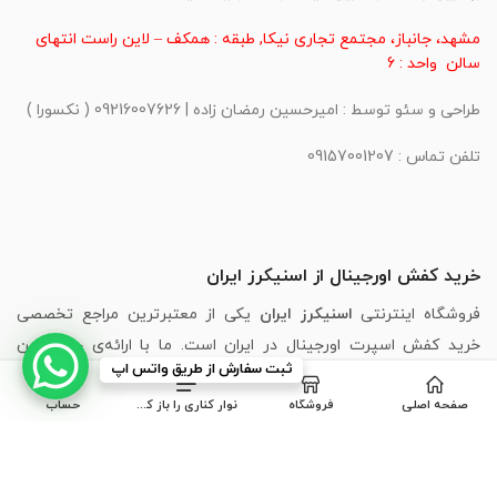
مشهد، جانباز، مجتمع تجاری نیکا, طبقه : همکف – لاین راست انتهای
سالن واحد : 6
طراحی و سئو توسط : امیرحسین رمضان زاده | 09216007626 ( نکسورا )
تلفن تماس : 09157001207
خرید کفش اورجینال از اسنیکرز ایران
فروشگاه اینترنتی
اسنیکرز ایران
یکی از معتبرترین مراجع تخصصی
خرید کفش اسپرت اورجینال در ایران است. ما با ارائه‌ی جدیدترین
ثبت سفارش از طریق واتس اپ
مدل‌های برندهای محبوبی مانند
،
Puma
،
Skechers
،
Adidas
،
Nike
صفحه اصلی
فروشگاه
نوار کناری را باز کنید
حساب
New Balance
و
Asics
، تجربه‌ای مطمئن، سریع و لذت‌بخش از خرید
اینترنتی کفش را برای شما فراهم کرده‌ایم.