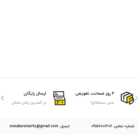
2 روز ضمانت تعویض
ارسال رایگان
حتی سلیقه‌ای!
در کمترین زمان ممکن
ﺷﻤﺎره ﺗﻤﺎس: 09157001207
ایمیل: sneakersiran98@gmail.com