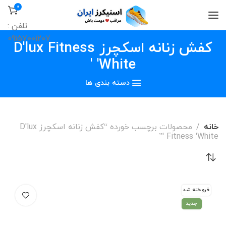
0
تلفن :
09157001207
کفش زنانه اسکچرز D'lux Fitness
'White '
دسته بندی ها
خانه
محصولات برچسب خورده “کفش زنانه اسکچرز D'lux
Fitness 'White '”
فروخته شد
جدید