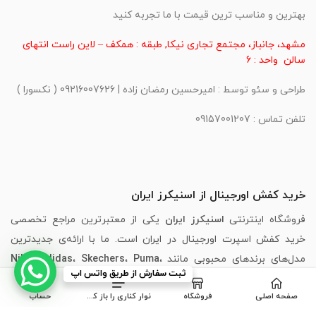
بهترین و مناسب ترین قیمت با ما تجربه کنید
مشهد، جانباز، مجتمع تجاری نیکا, طبقه : همکف – لاین راست انتهای
سالن واحد : 6
طراحی و سئو توسط : امیرحسین رمضان زاده | 09216007626 ( نکسورا )
تلفن تماس : 09157001207
خرید کفش اورجینال از اسنیکرز ایران
فروشگاه اینترنتی
اسنیکرز ایران
یکی از معتبرترین مراجع تخصصی
خرید کفش اسپرت اورجینال در ایران است. ما با ارائه‌ی جدیدترین
مدل‌های برندهای محبوبی مانند
،
Puma
،
Skechers
،
Adidas
،
Nike
ثبت سفارش از طریق واتس اپ
New Balance
و
Asics
، تجربه‌ای مطمئن، سریع و لذت‌بخش از خرید
صفحه اصلی
فروشگاه
نوار کناری را باز کنید
حساب
اینترنتی کفش را برای شما فراهم کرده‌ایم.