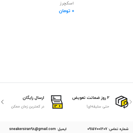
اسکچرز
0
تومان
2 روز ضمانت تعویض
ارسال رایگان
حتی سلیقه‌ای!
در کمترین زمان ممکن
ﺷﻤﺎره ﺗﻤﺎس: 09157001207
ایمیل: sneakersiran98@gmail.com