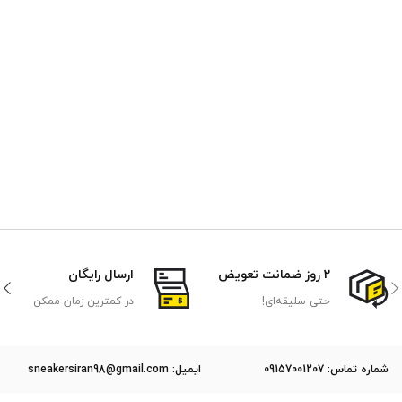
2 روز ضمانت تعویض
ارسال رایگان
حتی سلیقه‌ای!
در کمترین زمان ممکن
ﺷﻤﺎره ﺗﻤﺎس: 09157001207
ایمیل: sneakersiran98@gmail.com