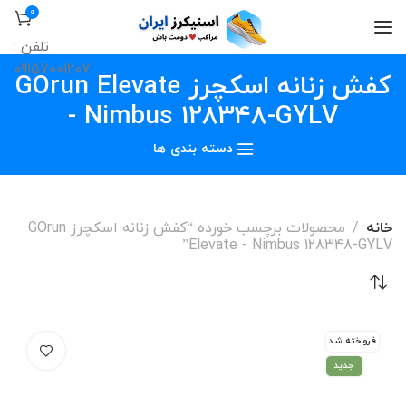
0
تلفن :
09157001207
کفش زنانه اسکچرز GOrun Elevate
- Nimbus 128348-GYLV
دسته بندی ها
خانه
محصولات برچسب خورده “کفش زنانه اسکچرز GOrun
Elevate - Nimbus 128348-GYLV”
فروخته شد
جدید