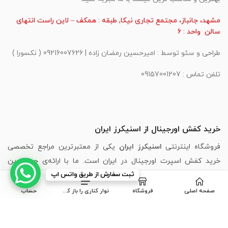
مشهد، جانباز، مجتمع تجاری نیکا, طبقه : همکف – لاین راست انتهای
سالن واحد : 6
طراحی و سئو توسط : امیرحسین رمضان زاده | 09216007626 ( نکسورا )
تلفن تماس : 09157001207
خرید کفش اورجینال از اسنیکرز ایران
فروشگاه اینترنتی
اسنیکرز ایران
یکی از معتبرترین مراجع تخصصی
خرید کفش اسپرت اورجینال در ایران است. ما با ارائه‌ی جدیدترین
ثبت سفارش از طریق واتس اپ
مدل‌های برندهای محبوبی مانند
،
Puma
،
Skechers
،
Adidas
،
Nike
New Balance
و
Asics
، تجربه‌ای مطمئن، سریع و لذت‌بخش از خرید
صفحه اصلی
فروشگاه
نوار کناری را باز کنید
حساب
اینترنتی کفش را برای شما فراهم کرده‌ایم.