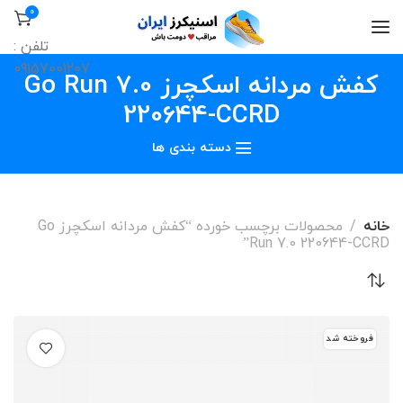
0
تلفن :
09157001207
کفش مردانه اسکچرز Go Run 7.0
220644-CCRD
دسته بندی ها
خانه
محصولات برچسب خورده “کفش مردانه اسکچرز Go
Run 7.0 220644-CCRD”
فروخته شد