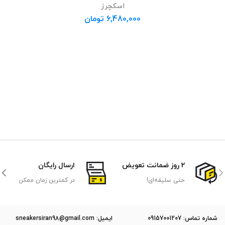
اسکچرز
6,480,000
تومان
2 روز ضمانت تعویض
ارسال رایگان
حتی سلیقه‌ای!
در کمترین زمان ممکن
ﺷﻤﺎره ﺗﻤﺎس: 09157001207
ایمیل: sneakersiran98@gmail.com