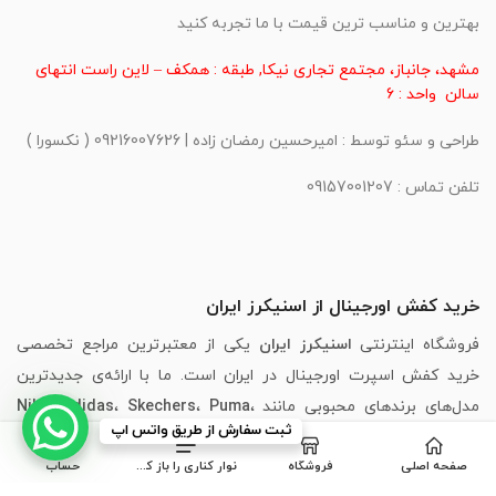
بهترین و مناسب ترین قیمت با ما تجربه کنید
مشهد، جانباز، مجتمع تجاری نیکا, طبقه : همکف – لاین راست انتهای
سالن واحد : 6
طراحی و سئو توسط : امیرحسین رمضان زاده | 09216007626 ( نکسورا )
تلفن تماس : 09157001207
خرید کفش اورجینال از اسنیکرز ایران
فروشگاه اینترنتی
اسنیکرز ایران
یکی از معتبرترین مراجع تخصصی
خرید کفش اسپرت اورجینال در ایران است. ما با ارائه‌ی جدیدترین
مدل‌های برندهای محبوبی مانند
،
Puma
،
Skechers
،
Adidas
،
Nike
ثبت سفارش از طریق واتس اپ
New Balance
و
Asics
، تجربه‌ای مطمئن، سریع و لذت‌بخش از خرید
صفحه اصلی
فروشگاه
نوار کناری را باز کنید
حساب
اینترنتی کفش را برای شما فراهم کرده‌ایم.