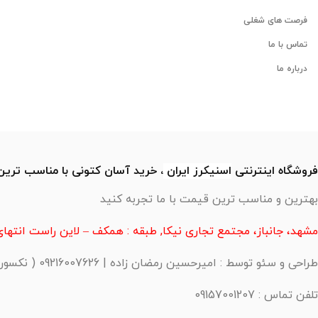
فرصت های شغلی
تماس با ما
درباره ما
فروشگاه اینترنتی
اسنیکرز
ایران
، خرید آسان کتونی با مناسب تری
بهترین و مناسب ترین قیمت با ما تجربه کنید
مشهد، جانباز، مجتمع تجاری نیکا, طبقه : همکف – لاین راست انتهای 
طراحی و سئو توسط : امیرحسین رمضان زاده | 09216007626 ( نکسورا )
تلفن تماس : 09157001207