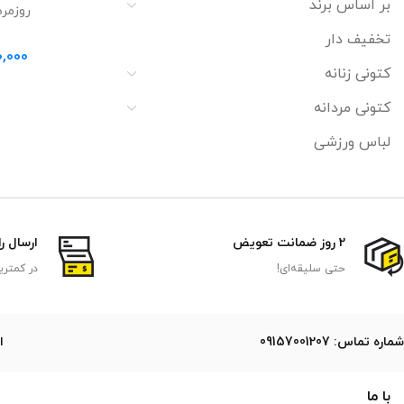
بر اساس برند
روزمره
ا
تخفیف دار
0,000
کتونی زنانه
کتونی مردانه
لباس ورزشی
2 روز ضمانت تعویض
ارسال ر
حتی سلیقه‌ای!
در کمتری
ﺷﻤﺎره ﺗﻤﺎس: 09157001207
ایمی
با ما