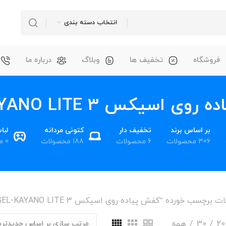
انتخاب دسته بندی
فروشگاه
تخفیف ها
وبلاگ
درباره ما
 اسیکس GEL-KAYANO LITE 3
بر اساس برند
تخفیف دار
کتونی مردانه
لبا
306 محصولات
6 محصولات
188 محصولات
0 محصول
برچسب خورده “کفش پیاده روی اسیکس GEL-KAYANO LITE 3”
20
30
همه