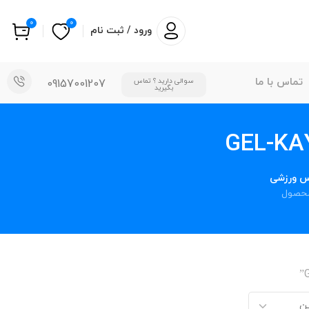
0
0
ورود / ثبت نام
تماس با ما
سوالی دارید ؟ تماس
09157001207
بگیرید
س ورزشی