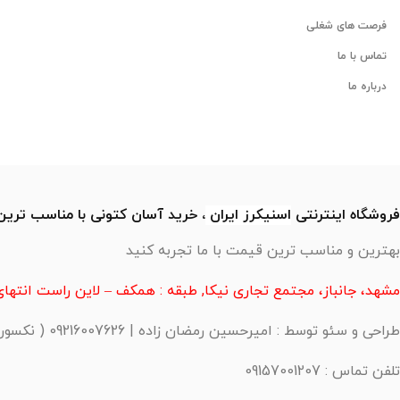
فرصت های شغلی
تماس با ما
درباره ما
فروشگاه اینترنتی
اسنیکرز
ایران
، خرید آسان کتونی با مناسب تری
بهترین و مناسب ترین قیمت با ما تجربه کنید
مشهد، جانباز، مجتمع تجاری نیکا, طبقه : همکف – لاین راست انتهای 
طراحی و سئو توسط : امیرحسین رمضان زاده | 09216007626 ( نکسورا )
تلفن تماس : 09157001207