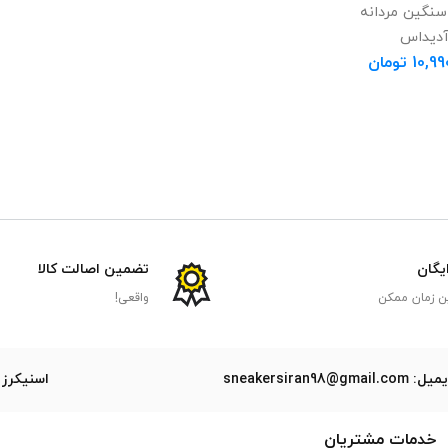
نگین مردانه
دیداس
10,99
تومان
ایگان
تضمین اصالت کالا
ن زمان ممکن
واقعی!
ل: sneakersiran98@gmail.com
اسنیکرز 
خدمات مشتریان