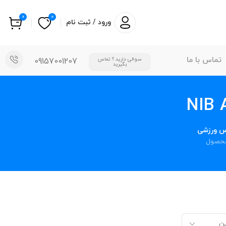
0
0
ورود / ثبت نام
تماس با ما
سوالی دارید ؟ تماس
09157001207
بگیرید
س ورزشی