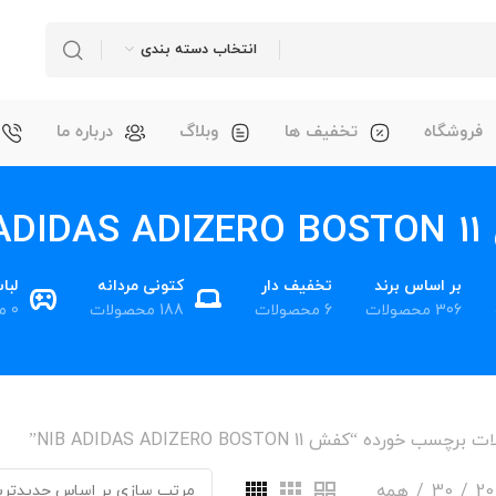
انتخاب دسته بندی
فروشگاه
تخفیف ها
وبلاگ
درباره ما
NIB 
بر اساس برند
تخفیف دار
کتونی مردانه
لبا
306 محصولات
6 محصولات
188 محصولات
0 محصول
سب خورده “کفش NIB ADIDAS ADIZERO BOSTON 11”
20
30
همه