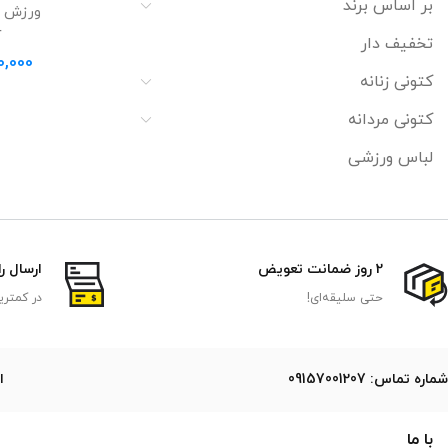
بر اساس برند
ورزش س
آ
تخفیف دار
0,000
کتونی زنانه
کتونی مردانه
لباس ورزشی
2 روز ضمانت تعویض
ارسال ر
حتی سلیقه‌ای!
در کمتری
ﺷﻤﺎره ﺗﻤﺎس: 09157001207
ایمی
با ما