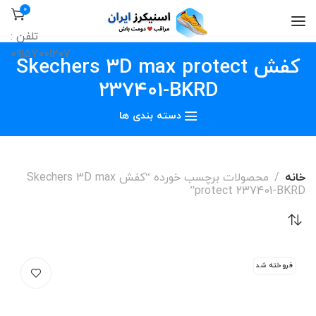
0
تلفن :
09157001207
کفش Skechers 3D max protect
237401-BKRD
دسته بندی ها
خانه
محصولات برچسب خورده “کفش Skechers 3D max
protect 237401-BKRD”
فروخته شد