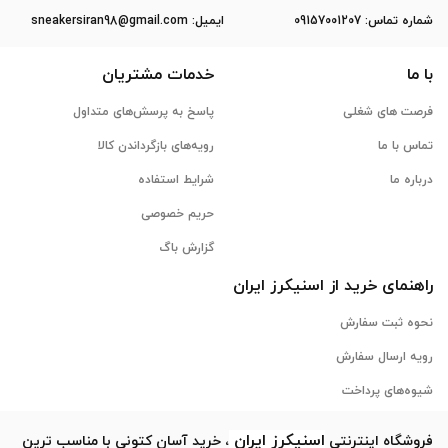
ﺷﻤﺎره ﺗﻤﺎس: 09157001207
ایمیل: sneakersiran98@gmail.com
با ما
خدمات مشتریان
فرصت های شغلی
پاسخ به پرسش‌های متداول
تماس با ما
رویه‌های بازگرداندن کالا
درباره ما
شرایط استفاده
حریم خصوصی
گزارش باگ
راهنمای خرید از
اسنیکرز
ایران
نحوه ثبت سفارش
رویه ارسال سفارش
شیوه‌های پرداخت
اسنیکرز
ایران
فروشگاه اینترنتی
، خرید آسان کتونی با مناسب ترین