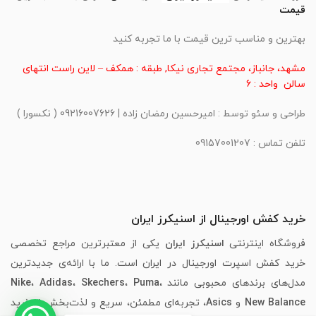
قیمت
بهترین و مناسب ترین قیمت با ما تجربه کنید
مشهد، جانباز، مجتمع تجاری نیکا, طبقه : همکف – لاین راست انتهای
سالن واحد : 6
طراحی و سئو توسط : امیرحسین رمضان زاده | 09216007626 ( نکسورا )
تلفن تماس : 09157001207
خرید کفش اورجینال از اسنیکرز ایران
فروشگاه اینترنتی
اسنیکرز ایران
یکی از معتبرترین مراجع تخصصی
خرید کفش اسپرت اورجینال در ایران است. ما با ارائه‌ی جدیدترین
مدل‌های برندهای محبوبی مانند
،
Puma
،
Skechers
،
Adidas
،
Nike
New Balance
و
Asics
، تجربه‌ای مطمئن، سریع و لذت‌بخش از خرید