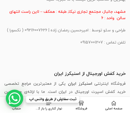
مشهد، جانباز، مجتمع تجاری نیکا, طبقه : همکف – لاین راست انتهای
سالن واحد : 6
طراحی و سئو توسط : امیرحسین رمضان زاده | 09216007626 ( نکسورا )
تلفن تماس : 09157001207
خرید کفش اورجینال از اسنیکرز ایران
فروشگاه اینترنتی
اسنیکرز ایران
یکی از معتبرترین مراجع تخصصی
خرید کفش اسپرت اورجینال در ایران است. ما با ارائه‌ی جدیدترین
ثبت سفارش از طریق واتس اپ
مدل‌های برندهای محبوبی مانند
،
Puma
،
Skechers
،
Adidas
،
Nike
New Balance
و
Asics
، تجربه‌ای مطمئن، سریع و لذت‌بخش از خرید
صفحه اصلی
فروشگاه
نوار کناری را باز کنید
حساب
اینترنتی کفش را برای شما فراهم کرده‌ایم.