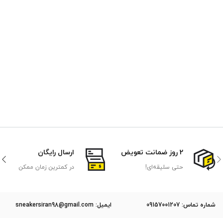
2 روز ضمانت تعویض
ارسال رایگان
حتی سلیقه‌ای!
در کمترین زمان ممکن
ﺷﻤﺎره ﺗﻤﺎس: 09157001207
ایمیل: sneakersiran98@gmail.com