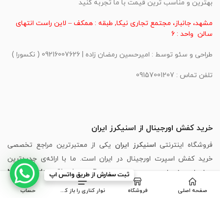
بهترین و مناسب ترین قیمت با ما تجربه کنید
مشهد، جانباز، مجتمع تجاری نیکا, طبقه : همکف – لاین راست انتهای
سالن واحد : 6
طراحی و سئو توسط : امیرحسین رمضان زاده | 09216007626 ( نکسورا )
تلفن تماس : 09157001207
خرید کفش اورجینال از اسنیکرز ایران
فروشگاه اینترنتی
اسنیکرز ایران
یکی از معتبرترین مراجع تخصصی
خرید کفش اسپرت اورجینال در ایران است. ما با ارائه‌ی جدیدترین
مدل‌های برندهای محبوبی مانند
،
Puma
،
Skechers
،
Adidas
،
Nike
ثبت سفارش از طریق واتس اپ
New Balance
و
Asics
، تجربه‌ای مطمئن، سریع و لذت‌بخش از خرید
صفحه اصلی
فروشگاه
نوار کناری را باز کنید
حساب
اینترنتی کفش را برای شما فراهم کرده‌ایم.