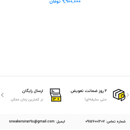
9,900,000
تومان
2 روز ضمانت تعویض
ارسال رایگان
حتی سلیقه‌ای!
در کمترین زمان ممکن
ﺷﻤﺎره ﺗﻤﺎس: 09157001207
ایمیل: sneakersiran98@gmail.com