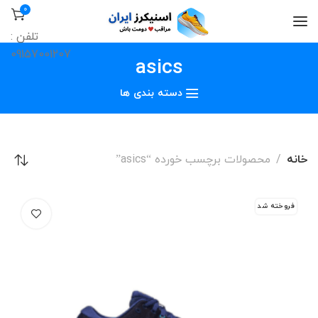
0
تلفن :
09157001207
asics
دسته بندی ها
خانه
محصولات برچسب خورده “asics”
فروخته شد