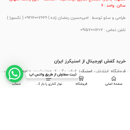
سالن واحد : 6
طراحی و سئو توسط : امیرحسین رمضان زاده | 09216007626 ( نکسورا )
تلفن تماس : 09157001207
خرید کفش اورجینال از اسنیکرز ایران
فروشگاه اینترنتی
اسنیکرز ایران
یکی از معتبرترین مراجع تخصصی
ثبت سفارش از طریق واتس اپ
خرید کفش اسپرت اورجینال در ایران است. ما با ارائه‌ی جدیدترین
صفحه اصلی
فروشگاه
نوار کناری را باز کنید
حساب
مدل‌های برندهای محبوبی مانند
،
Puma
،
Skechers
،
Adidas
،
Nike
New Balance
و
Asics
، تجربه‌ای مطمئن، سریع و لذت‌بخش از خرید
اینترنتی کفش را برای شما فراهم کرده‌ایم.
مشاهده بیشتر