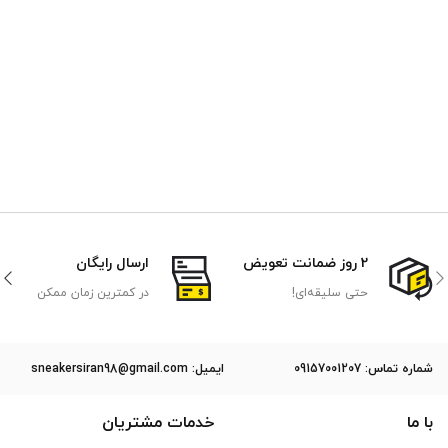
2 روز ضمانت تعویض
ارسال رایگان
حتی سلیقه‌ای!
در کمترین زمان ممکن
ﺷﻤﺎره ﺗﻤﺎس: 09157001207
ایمیل: sneakersiran98@gmail.com
با ما
خدمات مشتریان