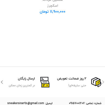
اسکچرز
11,900,000
تومان
2 روز ضمانت تعویض
ارسال رایگان
حتی سلیقه‌ای!
در کمترین زمان ممکن
ﺷﻤﺎره ﺗﻤﺎس: 09157001207
ایمیل: sneakersiran98@gmail.com