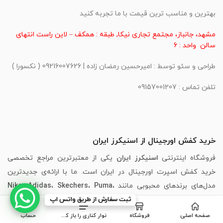
بهترین و مناسب ترین قیمت با ما تجربه کنید
مشهد، جانباز، مجتمع تجاری نیکا, طبقه : همکف – لاین راست انتهای
سالن واحد : 6
طراحی و سئو توسط : امیرحسین رمضان زاده | 09216007626 ( نکسورا )
تلفن تماس : 09157001207
خرید کفش اورجینال از اسنیکرز ایران
فروشگاه اینترنتی
اسنیکرز ایران
یکی از معتبرترین مراجع تخصصی
خرید کفش اسپرت اورجینال در ایران است. ما با ارائه‌ی جدیدترین
مدل‌های برندهای محبوبی مانند
،
Puma
،
Skechers
،
Adidas
،
Nike
New Balance
و
Asics
ثبت سفارش از طریق واتس اپ
، تجربه‌ای مطمئن، سریع و لذت‌بخش از خرید
اینترنتی کفش را برای شما فراهم کرده‌ایم.
صفحه اصلی
فروشگاه
نوار کناری را باز کنید
حساب