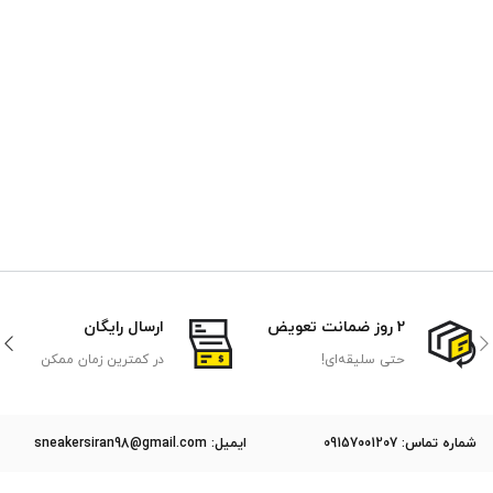
2 روز ضمانت تعویض
ارسال رایگان
حتی سلیقه‌ای!
در کمترین زمان ممکن
ﺷﻤﺎره ﺗﻤﺎس: 09157001207
ایمیل: sneakersiran98@gmail.com