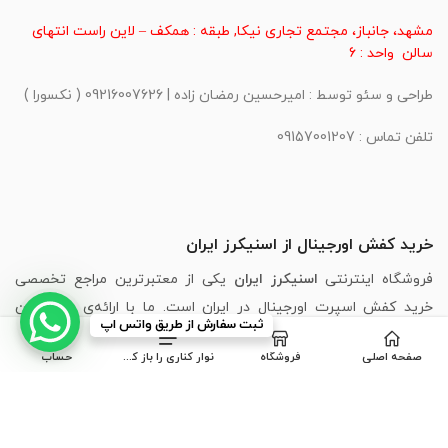
مشهد، جانباز، مجتمع تجاری نیکا, طبقه : همکف – لاین راست انتهای
سالن واحد : 6
طراحی و سئو توسط : امیرحسین رمضان زاده | 09216007626 ( نکسورا )
تلفن تماس : 09157001207
خرید کفش اورجینال از اسنیکرز ایران
فروشگاه اینترنتی
اسنیکرز ایران
یکی از معتبرترین مراجع تخصصی
خرید کفش اسپرت اورجینال در ایران است. ما با ارائه‌ی جدیدترین
ثبت سفارش از طریق واتس اپ
مدل‌های برندهای محبوبی مانند
،
Puma
،
Skechers
،
Adidas
،
Nike
صفحه اصلی
فروشگاه
نوار کناری را باز کنید
حساب
New Balance
و
Asics
، تجربه‌ای مطمئن، سریع و لذت‌بخش از خرید
اینترنتی کفش را برای شما فراهم کرده‌ایم.