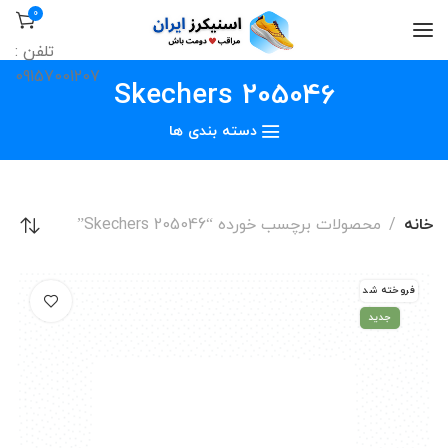
0
تلفن :
09157001207
Skechers 205046
دسته بندی ها
خانه
محصولات برچسب خورده “Skechers 205046”
فروخته شد
جدید