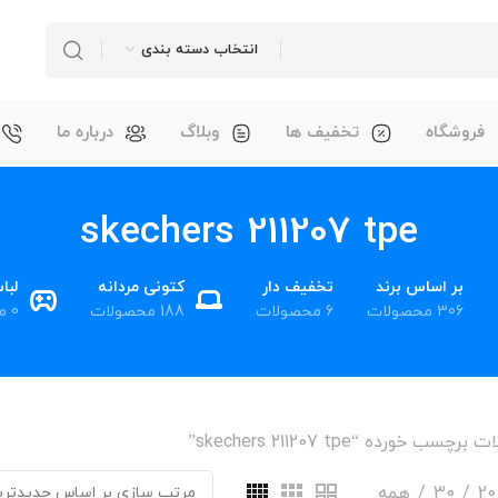
انتخاب دسته بندی
فروشگاه
تخفیف ها
وبلاگ
درباره ما
skechers 211207 tpe
بر اساس برند
تخفیف دار
کتونی مردانه
لبا
306 محصولات
6 محصولات
188 محصولات
0 محصول
چسب خورده “skechers 211207 tpe”
20
30
همه