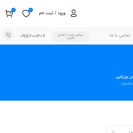
0
0
ورود / ثبت نام
تماس با ما
سوالی دارید ؟ تماس
09157001207
بگیرید
س ورزشی