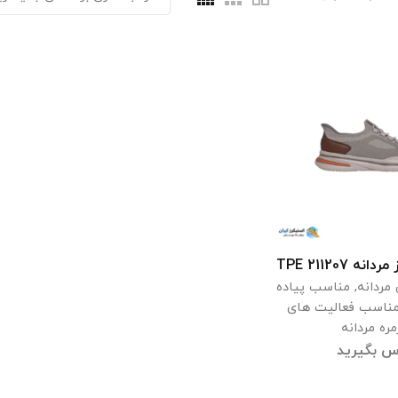
211207 TPE
اعات بیشتر
مردانه
,
مناسب پیاده
ناسب فعالیت های
مره مردانه
س بگیرید