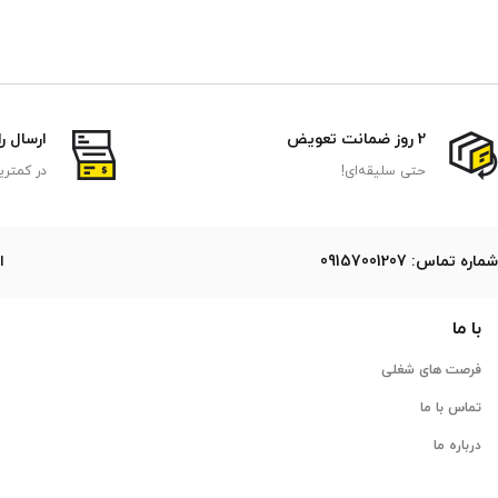
2 روز ضمانت تعویض
ارسال ر
حتی سلیقه‌ای!
در کمتری
ﺷﻤﺎره ﺗﻤﺎس: 09157001207
ایمی
با ما
فرصت های شغلی
تماس با ما
درباره ما