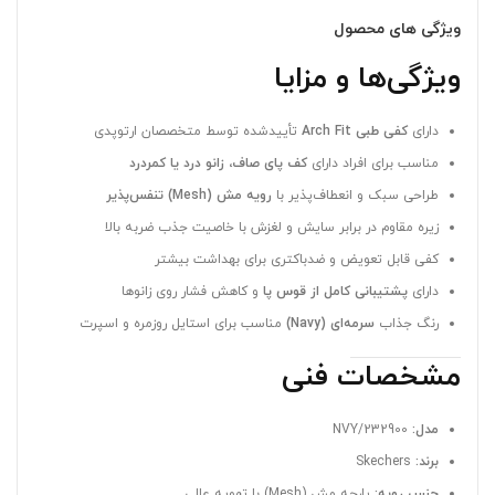
ویژگی های محصول
ویژگی‌ها و مزایا
دارای
کفی طبی Arch Fit
تأیید‌شده توسط متخصصان ارتوپدی
مناسب برای افراد دارای
کف پای صاف، زانو درد یا کمردرد
طراحی سبک و انعطاف‌پذیر با
رویه مش (Mesh) تنفس‌پذیر
زیره مقاوم در برابر سایش و لغزش با خاصیت جذب ضربه بالا
کفی قابل تعویض و ضدباکتری برای بهداشت بیشتر
دارای
پشتیبانی کامل از قوس پا
و کاهش فشار روی زانوها
رنگ جذاب
سرمه‌ای (Navy)
مناسب برای استایل روزمره و اسپرت
مشخصات فنی
مدل:
232900/NVY
برند:
Skechers
جنس رویه:
پارچه مش (Mesh) با تهویه عالی