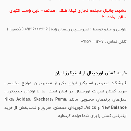
مشهد، جانباز، مجتمع تجاری نیکا, طبقه : همکف – لاین راست انتهای
سالن واحد : 6
طراحی و سئو توسط : امیرحسین رمضان زاده | 09216007626 ( نکسورا )
تلفن تماس : 09157001207
خرید کفش اورجینال از اسنیکرز ایران
فروشگاه اینترنتی
اسنیکرز ایران
یکی از معتبرترین مراجع تخصصی
خرید کفش اسپرت اورجینال در ایران است. ما با ارائه‌ی جدیدترین
مدل‌های برندهای محبوبی مانند
،
Puma
،
Skechers
،
Adidas
،
Nike
New Balance
و
Asics
، تجربه‌ای مطمئن، سریع و لذت‌بخش از خرید
اینترنتی کفش را برای شما فراهم کرده‌ایم.