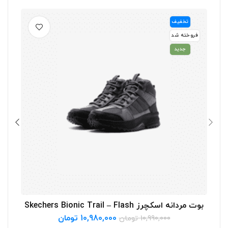
تخفیف
فرو
فروخته شد
جدید
بوت مردانه اسکچرز Skechers Bionic Trail – Flash
انتخاب گزینه ها
10,980,000
تومان
10,990,000
تومان