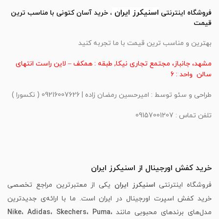
اسنیکرز
ایران
فروشگاه اینترنتی
، خرید آسان کتونی با مناسب ترین
قیمت
بهترین و مناسب ترین قیمت با ما تجربه کنید
مشهد، جانباز، مجتمع تجاری نیکا, طبقه : همکف – لاین راست انتهای
سالن واحد : 6
طراحی و سئو توسط : امیرحسین رمضان زاده | 09216007626 ( نکسورا )
تلفن تماس : 09157001207
خرید کفش اورجینال از اسنیکرز ایران
فروشگاه اینترنتی
اسنیکرز ایران
یکی از معتبرترین مراجع تخصصی
خرید کفش اسپرت اورجینال در ایران است. ما با ارائه‌ی جدیدترین
مدل‌های برندهای محبوبی مانند
،
Puma
،
Skechers
،
Adidas
،
Nike