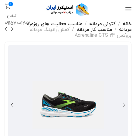
0
تلفن :
09157001207
خانه
کتونی مردانه
مناسب فعالیت های روزمره
مردانه
مناسب کار مردانه
کفش رانینگ مردانه
بروکس Adrenaline GTS 23