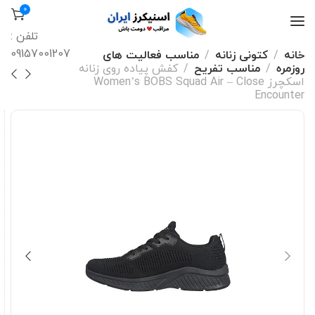
0
تلفن :
09157001207
خانه
کتونی زنانه
مناسب فعالیت های
روزمره
مناسب تفریح
کفش پیاده روی زنانه
اسکچرز Women’s BOBS Squad Air – Close
Encounter